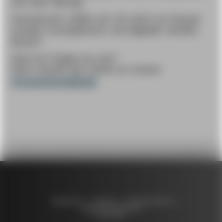
uns sehr wichtig.
Gemeinsam wollen wir Uni nicht nur besser
sondern europäischer und digitaler werden
lassen!
Hast du Fragen an uns?
Dann wende dich direkt an unsere
Vorstandsmitglieder
Impressum
Satzung
Bundesverband
Datenschutzerklärung
Impressum