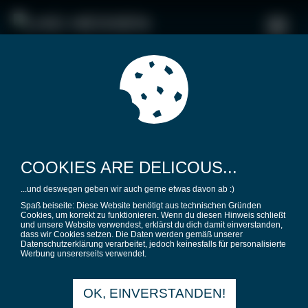
COOKIES ARE DELICOUS...
LANDESVERBAND
...und deswegen geben wir auch gerne etwas davon ab :)
Der Landesverband der Liberalen
Spaß beiseite: Diese Website benötigt aus technischen Gründen
Cookies, um korrekt zu funktionieren. Wenn du diesen Hinweis schließt
Hochschulgruppen besteht bisher aus acht
und unsere Website verwendest, erklärst du dich damit einverstanden,
dass wir Cookies setzen. Die Daten werden gemäß unserer
Ortsgruppen:
Datenschutzerklärung verarbeitet, jedoch keinesfalls für personalisierte
Werbung unsererseits verwendet.
Technische Universität Darmstadt
Goethe – Universität Frankfurt am Main
OK, EINVERSTANDEN!
Justus – Liebig – Universität Gießen