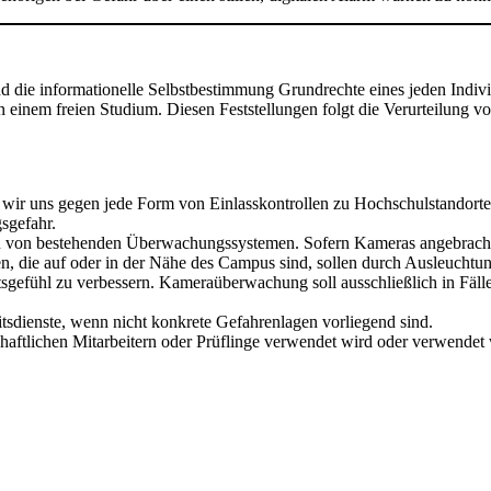
nd die informationelle Selbstbestimmung Grundrechte eines jeden Indiv
in einem freien Studium. Diesen Feststellungen folgt die Verurteilung
n wir uns gegen jede Form von Einlasskontrollen zu Hochschulstandort
sgefahr.
on bestehenden Überwachungssystemen. Sofern Kameras angebracht s
men, die auf oder in der Nähe des Campus sind, sollen durch Ausleuchtu
tsgefühl zu verbessern. Kameraüberwachung soll ausschließlich in Fäl
eitsdienste, wenn nicht konkrete Gefahrenlagen vorliegend sind.
aftlichen Mitarbeitern oder Prüflinge verwendet wird oder verwendet