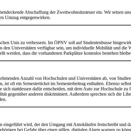
hendeckende Abschaffung der Zweitwohnsitzsteuer ein. Wir setzen uns 
chen Umzug entgegenwirken.
essischen Unis zu verbessern. Im ÖPNV soll auf Studentenbusse hingewi
en Universitäten verfügbar sein, um individuelle Mobilität und die W
llt werden, dass die vorhandenen Parkplätze kostenlos bestehen bleibe
unehmenden Anzahl von Hochschulen und Universitäten ab, von Studie
t oft ein Semesterticket im Semesterbeitrag enthalten. Ebenso selbstver
ie sich stattdessen dafür entscheiden, mit dem Auto zur Hochschule zu f
lität gegenüber anderen diskriminiert. Außerdem sprechen sich die Li
den.
lan eingeführt wird, der den Umgang mit Amokläufen festschreibt und 
gehörigen bei Gefahr über einen stillen, digitalen Alarm warnen zu könn