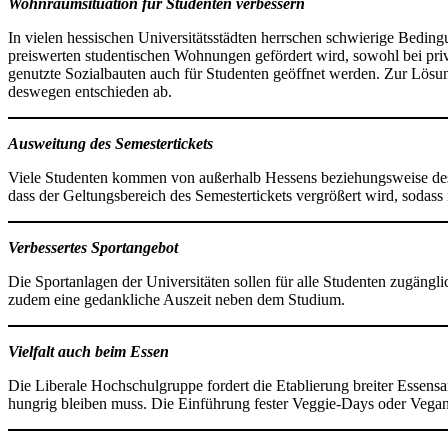
Wohnraumsituation für Studenten verbessern
In vielen hessischen Universitätsstädten herrschen schwierige Bedi
preiswerten studentischen Wohnungen gefördert wird, sowohl bei priva
genutzte Sozialbauten auch für Studenten geöffnet werden. Zur Lösun
deswegen entschieden ab.
Ausweitung des Semestertickets
Viele Studenten kommen von außerhalb Hessens beziehungsweise des
dass der Geltungsbereich des Semestertickets vergrößert wird, sodass 
Verbessertes Sportangebot
Die Sportanlagen der Universitäten sollen für alle Studenten zugängl
zudem eine gedankliche Auszeit neben dem Studium.
Vielfalt auch beim Essen
Die Liberale Hochschulgruppe fordert die Etablierung breiter Essen
hungrig bleiben muss. Die Einführung fester Veggie-Days oder Vegan