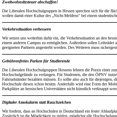
Zweitwohnsitzsteuer abschaffen!
Die Liberalen Hochschulgruppen in Hessen sprechen sich für die fläc
wollen damit einer Kultur des „Nicht-Meldens“ bei einem studentis
Verkehrssituation verbessern
Wir setzen uns weiterhin dafür ein, die Verkehrssituation an den h
einem anderen Campus zu ermöglichen. Außerdem sollen Leihräder an d
geeigneten Partnern angestrebt werden. Des Weiteren muss sichergeste
Gebührenfreies Parken für Studierende
Die Liberalen Hochschulgruppen Hessens lehnen die Praxis einer z
Hochschulgelände zu verlangen. Für Studenten, die den ÖPNV nutzen, is
Fahrradständer bezahlen müssen. Es sollte also auch für diejenigen, d
Hochschule diesen schon besitzt. Anderfalls wird eine Form der Mobi
Parkplätze an hessischen Universitäten nicht künstlich verknappt wer
Digitaler Amokalarm statt Rauchzeichen
Wir fordern, dass an Hochschulen in Deutschland ein fester Ablaufp
Zusätzlich ist die Möglichkeit zu prüfen, möglichst alle Hochschulan