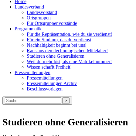
Home
Landesverband
Landesvorstand
Ortsgruppen
Für Ortsgruppenvorstände
Programmatik
Für die Repräsentation, wie du sie verdienst!
Für ein Studium, das du verdienst
Nachhaltigkeit beginnt bei uns!
Raus aus dem technologischen Mittelalter!
Studieren ohne Generalisieren
Weil du mehr bist, als eine Matrikelnummer!
Wissen schafft Freiheit!
Pressemitteilungen
Pressemitteilungen
Pressemitteilungen Archiv
Beschlussvorlagen
Suche
nach:
Studieren ohne Generalisieren