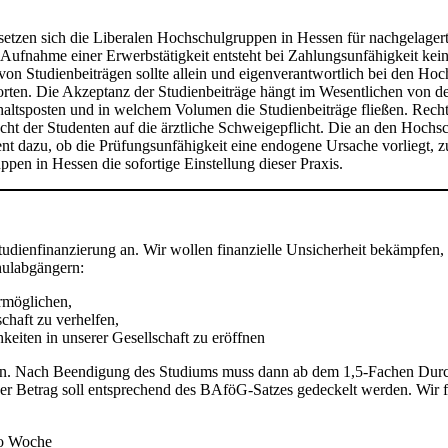
 setzen sich die Liberalen Hochschulgruppen in Hessen für nachgelage
 Aufnahme einer Erwerbstätigkeit entsteht bei Zahlungsunfähigkeit keine
Studienbeiträgen sollte allein und eigenverantwortlich bei den Hoch
rten. Die Akzeptanz der Studienbeiträge hängt im Wesentlichen von d
shaltsposten und in welchem Volumen die Studienbeiträge fließen. Recht
t der Studenten auf die ärztliche Schweigepflicht. Die an den Hochsch
azu, ob die Prüfungsunfähigkeit eine endogene Ursache vorliegt, zu ve
pen in Hessen die sofortige Einstellung dieser Praxis.
dienfinanzierung an. Wir wollen finanzielle Unsicherheit bekämpfen, 
hulabgängern:
rmöglichen,
chaft zu verhelfen,
iten in unserer Gesellschaft zu eröffnen
eren. Nach Beendigung des Studiums muss dann ab dem 1,5-Fachen Durc
r Betrag soll entsprechend des BAföG-Satzes gedeckelt werden. Wir f
ro Woche