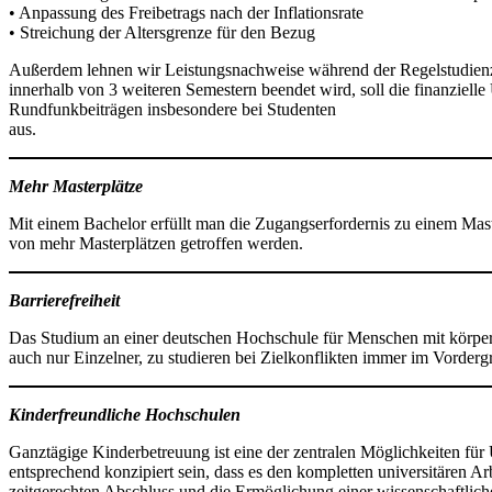
• Anpassung des Freibetrags nach der Inflationsrate
• Streichung der Altersgrenze für den Bezug
Außerdem lehnen wir Leistungsnachweise während der Regelstudienzei
innerhalb von 3 weiteren Semestern beendet wird, soll die finanziell
Rundfunkbeiträgen insbesondere bei Studenten
aus.
Mehr Masterplätze
Mit einem Bachelor erfüllt man die Zugangserfordernis zu einem Mas
von mehr Masterplätzen getroffen werden.
Barrierefreiheit
Das Studium an einer deutschen Hochschule für Menschen mit körperl
auch nur Einzelner, zu studieren bei Zielkonflikten immer im Vorderg
Kinderfreundliche Hochschulen
Ganztägige Kinderbetreuung ist eine der zentralen Möglichkeiten fü
entsprechend konzipiert sein, dass es den kompletten universitären Ar
zeitgerechten Abschluss und die Ermöglichung einer wissenschaftlic