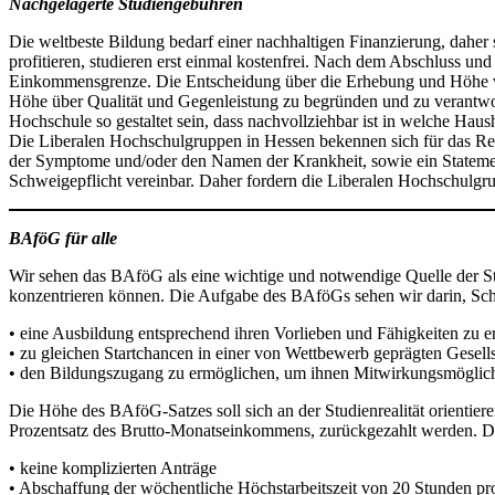
Nachgelagerte Studiengebühren
Die weltbeste Bildung bedarf einer nachhaltigen Finanzierung, daher
profitieren, studieren erst einmal kostenfrei. Nach dem Abschluss und
Einkommensgrenze. Die Entscheidung über die Erhebung und Höhe von 
Höhe über Qualität und Gegenleistung zu begründen und zu verantwo
Hochschule so gestaltet sein, dass nachvollziehbar ist in welche Hau
Die Liberalen Hochschulgruppen in Hessen bekennen sich für das Rech
der Symptome und/oder den Namen der Krankheit, sowie ein Statement d
Schweigepflicht vereinbar. Daher fordern die Liberalen Hochschulgrup
BAföG für alle
Wir sehen das BAföG als eine wichtige und notwendige Quelle der Stu
konzentrieren können. Die Aufgabe des BAföGs sehen wir darin, Sc
• eine Ausbildung entsprechend ihren Vorlieben und Fähigkeiten zu e
• zu gleichen Startchancen in einer von Wettbewerb geprägten Gesells
• den Bildungszugang zu ermöglichen, um ihnen Mitwirkungsmöglichke
Die Höhe des BAföG-Satzes soll sich an der Studienrealität orienti
Prozentsatz des Brutto-Monatseinkommens, zurückgezahlt werden. De
• keine komplizierten Anträge
• Abschaffung der wöchentliche Höchstarbeitszeit von 20 Stunden p