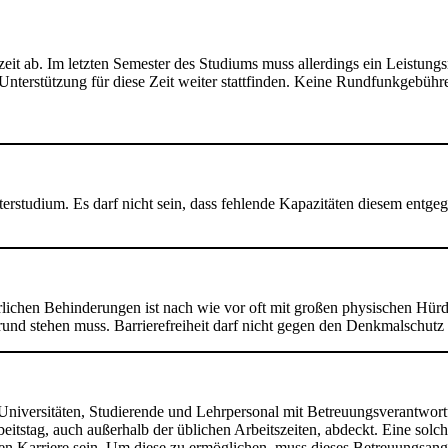
t ab. Im letzten Semester des Studiums muss allerdings ein Leistungsn
e Unterstützung für diese Zeit weiter stattfinden. Keine Rundfunkgebü
terstudium. Es darf nicht sein, dass fehlende Kapazitäten diesem entg
ichen Behinderungen ist nach wie vor oft mit großen physischen Hürde
rund stehen muss. Barrierefreiheit darf nicht gegen den Denkmalschutz
r Universitäten, Studierende und Lehrpersonal mit Betreuungsverantwor
beitstag, auch außerhalb der üblichen Arbeitszeiten, abdeckt. Eine solch
hen Karriere sein. Um diese zu ermöglichen, muss dieses Betreuungsang