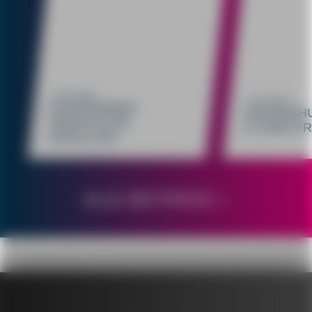
31.01.2023
02.11.2022
KOSTENFREIE
HOCHSCHU
PARKPLÄTZE
E OHNE F
ERHALTEN!
ALLE BEITRÄGE >