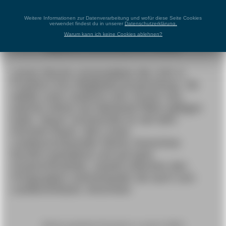
LUNG AB
Weitere Informationen zur Datenverarbeitung und wofür diese Seite Cookies
verwendet findest du in unserer
Datenschutzerklärung.
Warum kann ich keine Cookies ablehnen?
Mitgliederversammlung LHG Frankfurt
Letzte Woche veranstaltete die LHG in
Frankfurt ihre Mitgliederversammlung. Sie
wählte unter anderem den Vorsitz neu,
welcher bisher bei Nathaniel Ritter gelegen
hatte. Neuer Vorsitzende ist seit dem
Dominik Rauth, dem unser
Landesvorsitzender Moritz Genschow
herzlich gratulierte und auf gute
Zusammenarbeit, sowohl zwischen den
Ortsgruppen untereinander als auch zum
Landesverband, einschwor.
Moritz gratuliert Dominik zu seiner Wahl